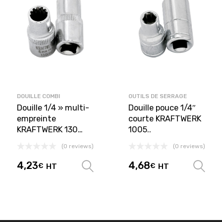
DOUILLE COMBI
OUTILS DE SERRAGE
Douille 1/4 » multi-
Douille pouce 1/4″
empreinte
courte KRAFTWERK
KRAFTWERK 130…
1005..
(0 reviews)
(0 reviews)
4,23
4,68
€
HT
€
HT
Choix des options