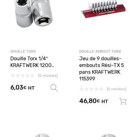
DOUILLE TORX
DOUILLE-EMBOUT TORX
Douille Torx 1/4″
Jeu de 9 douilles-
KRAFTWERK 1200..
embouts Rési-TX 5
pans KRAFTWERK
(0 reviews)
115399
6,03
€
HT
Choix des options
(0 reviews)
46,80
€
HT