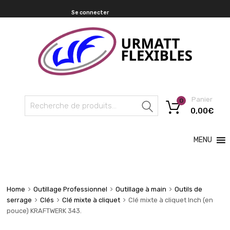
Se connecter
Panier
0
Recherche
0,00
€
MENU
Home
Outillage Professionnel
Outillage à main
Outils de
serrage
Clés
Clé mixte à cliquet
Clé mixte à cliquet Inch (en
pouce) KRAFTWERK 343.