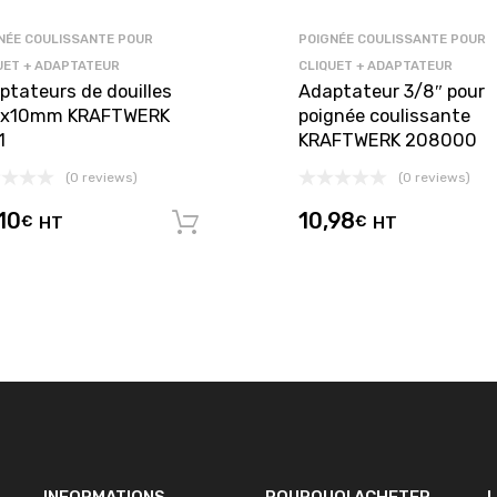
NÉE COULISSANTE POUR
POIGNÉE COULISSANTE POUR
UET + ADAPTATEUR
CLIQUET + ADAPTATEUR
ptateurs de douilles
Adaptateur 3/8″ pour
″x10mm KRAFTWERK
poignée coulissante
1
KRAFTWERK 208000
(0 reviews)
(0 reviews)
panier
10
10,98
€
HT
€
HT
Ajouter au panier