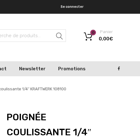
Se connecter
Panier
0
Recherche
0,00
€
act
Newsletter
Promotions
coulissante 1/4″ KRAFTWERK 108100
POIGNÉE
COULISSANTE 1/4″