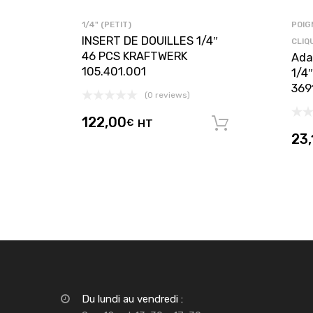
1/4" (PETIT)
POIG
INSERT DE DOUILLES 1/4″
CLIQ
46 PCS KRAFTWERK
Ada
105.401.001
1/4
369
(0 reviews)
122,00
€
HT
Ajouter au 
23,
Du lundi au vendredi :