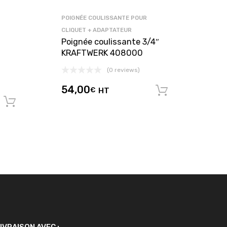
POIGNÉE COULISSANTE POUR
CLIQUET + ADAPTATEUR
Poignée coulissante 3/4″
KRAFTWERK 408000
(0 reviews)
54,00
€
HT
Ajouter au
Ajouter au panier