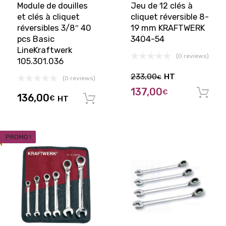
Module de douilles
Jeu de 12 clés à
et clés à cliquet
cliquet réversible 8-
réversibles 3/8″ 40
19 mm KRAFTWERK
pcs Basic
3404-54
LineKraftwerk
(0 reviews)
105.301.036
233,00
HT
€
(0 reviews)
137,00
€
136,00
€
HT
Ajouter au panier
PROMO !