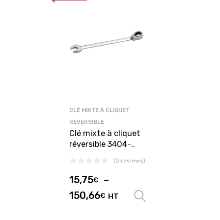
CLÉ MIXTE À CLIQUET
RÉVERSIBLE
Clé mixte à cliquet
réversible 3404-..
(0 reviews)
15,75
–
€
150,66
€
HT
Choix des optio