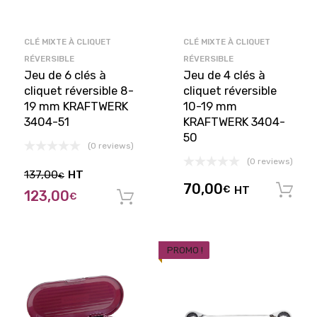
CLÉ MIXTE À CLIQUET
CLÉ MIXTE À CLIQUET
RÉVERSIBLE
RÉVERSIBLE
Jeu de 6 clés à
Jeu de 4 clés à
cliquet réversible 8-
cliquet réversible
19 mm KRAFTWERK
10-19 mm
3404-51
KRAFTWERK 3404-
50
(0 reviews)
(0 reviews)
137,00
HT
€
70,00
€
HT
123,00
€
Ajouter au panier
PROMO !