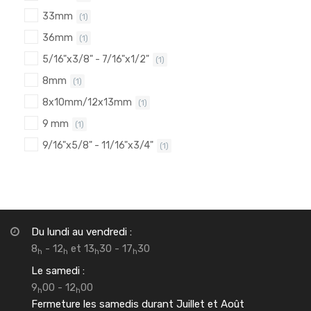
33mm
(1)
36mm
(1)
5/16"x3/8" - 7/16"x1/2"
(1)
8mm
(1)
8x10mm/12x13mm
(1)
9 mm
(1)
9/16"x5/8" - 11/16"x3/4"
(1)
Du lundi au vendredi :
8
- 12
et 13
30 - 17
30
h
h
h
h
Le samedi :
9
00 - 12
00
h
h
Fermeture les samedis durant Juillet et Août