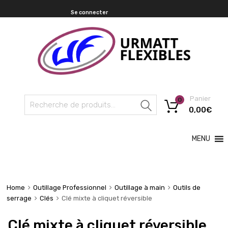
Se connecter
Panier
0
Recherche
0,00
€
MENU
Home
Outillage Professionnel
Outillage à main
Outils de
serrage
Clés
Clé mixte à cliquet réversible
Clé mixte à cliquet réversible