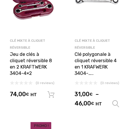
CLÉ MIXTE À CLIQUET
CLÉ MIXTE À CLIQUET
RÉVERSIBLE
RÉVERSIBLE
Jeu de clés à
Clé polygonale à
cliquet réversible 8
cliquet réversible 4
en 2 KRAFTWERK
en 1 KRAFWERK
3404-4×2
3404-…..
(0 reviews)
(0 reviews)
74,00
31,00
–
€
HT
€
Ajouter au panier
46,00
€
HT
PROMO !