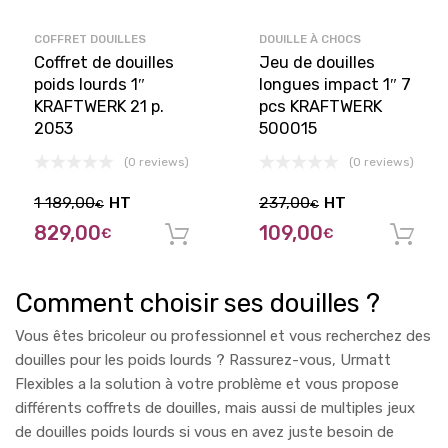
COFFRET DOUILLES
DOUILLE À CHOCS
Coffret de douilles
Jeu de douilles
poids lourds 1″
longues impact 1″ 7
KRAFTWERK 21 p.
pcs KRAFTWERK
2053
500015
(0 reviews)
(0 reviews)
1 189,00
HT
237,00
HT
€
€
829,00
109,00
€
€
Ajouter au panier
Comment choisir ses douilles ?
Vous êtes bricoleur ou professionnel et vous recherchez des
douilles pour les poids lourds ? Rassurez-vous, Urmatt
Flexibles a la solution à votre problème et vous propose
différents coffrets de douilles, mais aussi de multiples jeux
de douilles poids lourds si vous en avez juste besoin de