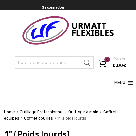
Se connecter
Panier
0
Recherche
0,00
€
MENU
Home
Outillage Professionnel
Outillage à main
Coffrets
équipés
Coffret douilles
1" (Poids lourds)
1" (Poids lourds)