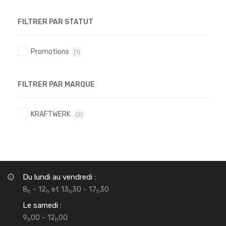
FILTRER PAR STATUT
Promotions
(1)
FILTRER PAR MARQUE
KRAFTWERK
(2)
Du lundi au vendredi :
8
- 12
et 13
30 - 17
30
h
h
h
h
Le samedi :
9
00 - 12
00
h
h