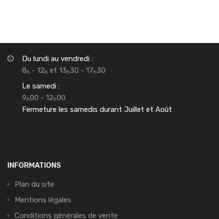
Du lundi au vendredi :
8
- 12
et 13
30 - 17
30
h
h
h
h
Le samedi :
9
00 - 12
00
h
h
Fermeture les samedis durant Juillet et Août
INFORMATIONS
Plan du site
Mentions légales
Conditions générales de vente