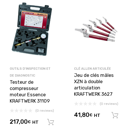
OUTILS D'INSPECTION ET
CLÉ ALLEN ARTICULÉE
Jeu de clés mâles
DE DIAGNOSTIC
XZN à double
Testeur de
articulation
compresseur
KRAFTWERK 3627
moteur Essence
KRAFTWERK 31109
(0 reviews)
(0 reviews)
41,80
€
HT
217,00
€
HT
Ajouter au panier