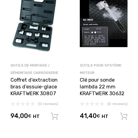
OUTILS DE MONTAGE /
OUTILS POUR SYSTÈME
DÉMONTAGE CARROSSERIE
MOTEUR
Coffret d’extraction
Clé pour sonde
bras d’essuie-glace
lambda 22 mm
KRAFTWERK 30807
KRAFTWERK 30632
(0 reviews)
(0 reviews)
94,00
41,40
€
HT
€
HT
Ajouter au panier