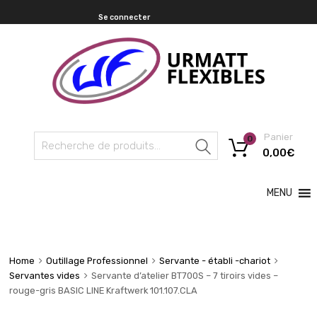
Se connecter
Panier
0
Recherche
0,00
€
MENU
Home
Outillage Professionnel
Servante - établi -chariot
Servantes vides
Servante d’atelier BT700S – 7 tiroirs vides –
rouge-gris BASIC LINE Kraftwerk 101.107.CLA