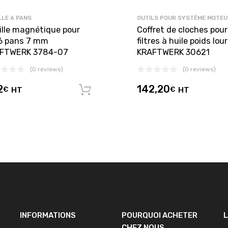
LLE 6 PANS
OUTILS POUR SYSTÈME MOTEU
ille magnétique pour
Coffret de cloches pour
 6 pans 7 mm
filtres à huile poids lou
FTWERK 3784-07
KRAFTWERK 30621
(0 reviews)
(0 reviews)
2
142,20
€
HT
€
HT
panier
Ajouter au panier
INFORMATIONS
POURQUOI ACHETER
L
CHEZ NOUS