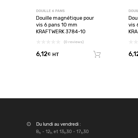
DOUILLE 6 PANS
DOUI
Douille magnétique pour
Dou
vis 6 pans 10 mm
vis
KRAFTWERK 3784-10
KRA
(0 reviews)
6,12
6,1
€
HT
Ajouter au 
Du lundi au vendredi :
8
- 12
et 13
30 - 17
30
h
h
h
h