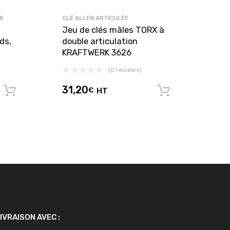
R
CLÉ ALLEN ARTICULÉE
Jeu de clés mâles TORX à
rds,
double articulation
KRAFTWERK 3626
(0 reviews)
31,20
€
HT
Ajouter au panier
Ajouter au
IVRAISON AVEC :