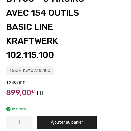
AVEC 154 OUTILS
BASIC LINE
KRAFTWERK
102.115.100
Code:
KW102.115.100
1 249,00
€
899,00
€
HT
In Stock
Ajouter au panier