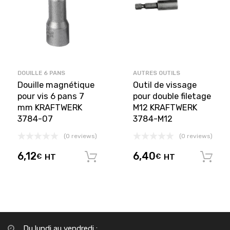
DOUILLE 6 PANS
AUTRES OUTILS
Douille magnétique
Outil de vissage
pour vis 6 pans 7
pour double filetage
mm KRAFTWERK
M12 KRAFTWERK
3784-07
3784-M12
(0 reviews)
(0 reviews)
6,12
6,40
€
HT
€
HT
Ajouter au panier
Du lundi au vendredi :