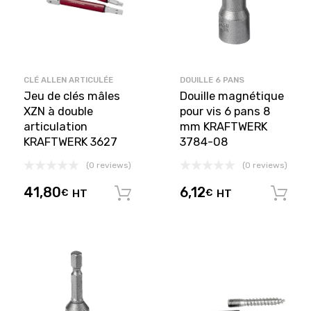
CLÉ ALLEN ARTICULÉE
DOUILLE 6 PANS
Jeu de clés mâles
Douille magnétique
XZN à double
pour vis 6 pans 8
articulation
mm KRAFTWERK
KRAFTWERK 3627
3784-08
(0 reviews)
(0 reviews)
41,80
6,12
€
HT
€
HT
Ajouter au panier