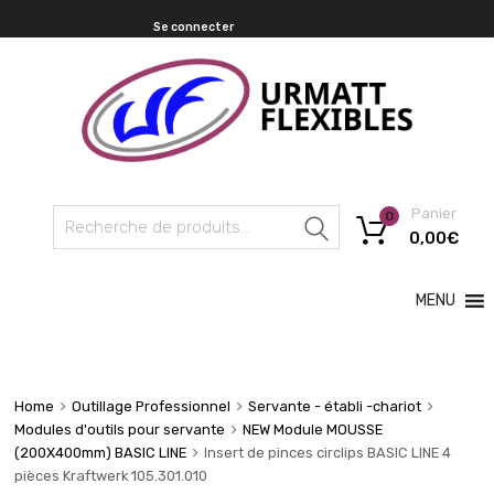
Se connecter
Panier
0
Recherche
0,00
€
MENU
Home
Outillage Professionnel
Servante - établi -chariot
Modules d'outils pour servante
NEW Module MOUSSE
(200X400mm) BASIC LINE
Insert de pinces circlips BASIC LINE 4
pièces Kraftwerk 105.301.010