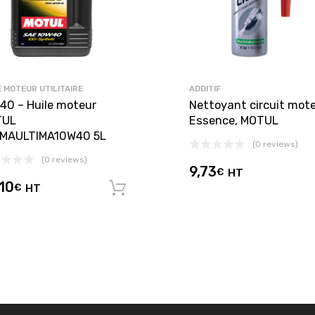
E MOTEUR UTILITAIRE
ADDITIF
40 – Huile moteur
Nettoyant circuit mot
TUL
Essence, MOTUL
MAULTIMA10W40 5L
(0 reviews)
(0 reviews)
9,73
€
HT
10
€
HT
panier
Ajouter au panier