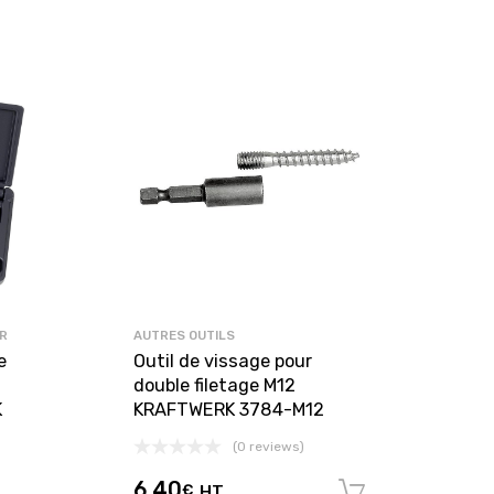
R
AUTRES OUTILS
e
Outil de vissage pour
double filetage M12
K
KRAFTWERK 3784-M12
(0 reviews)
6,40
€
HT
Ajouter au