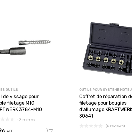
ES OUTILS
OUTILS POUR SYSTÈME MOTEU
l de vissage pour
Coffret de réparation d
ble filetage M10
filetage pour bougies
FTWERK 3784-M10
d’allumage KRAFTWER
30641
(0 reviews)
(0 reviews)
2
€
HT
panier
Ajouter au panier