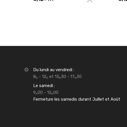
Du lundi au vendredi :
8
- 12
et 13
30 - 17
30
h
h
h
h
Le samedi :
9
00 - 12
00
h
h
Fermeture les samedis durant Juillet et Août