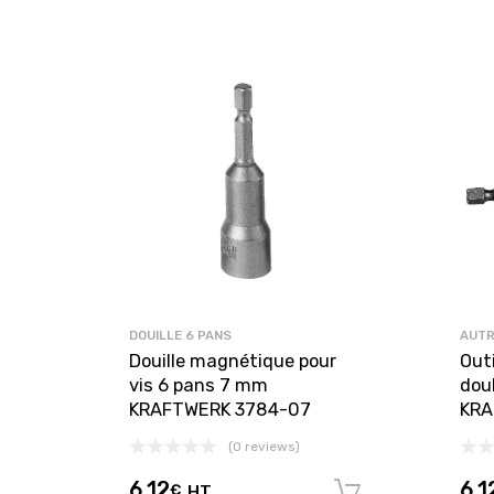
DOUILLE 6 PANS
AUTR
Douille magnétique pour
Outi
vis 6 pans 7 mm
dou
KRAFTWERK 3784-07
KRA
(0 reviews)
6,12
6,1
€
HT
Ajouter au 