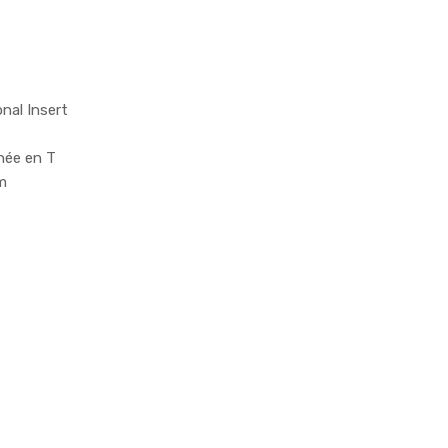
nal Insert
née en T
mm