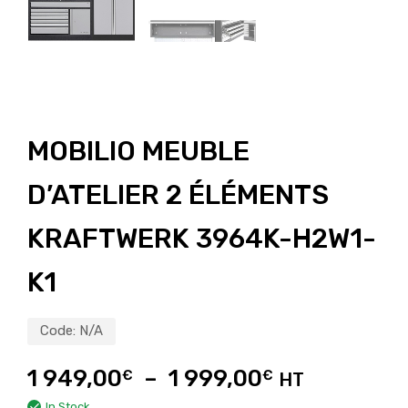
MOBILIO MEUBLE
D’ATELIER 2 ÉLÉMENTS
KRAFTWERK 3964K-H2W1-
K1
Code:
N/A
1 949,00
–
1 999,00
€
€
HT
In Stock