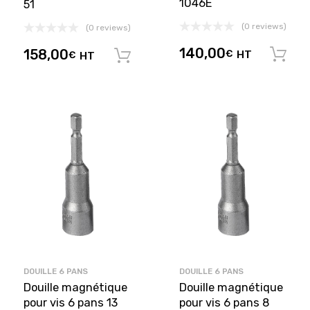
1046E
51
(0 reviews)
(0 reviews)
140,00
158,00
€
HT
€
HT
Ajouter au panier
DOUILLE 6 PANS
DOUILLE 6 PANS
Douille magnétique
Douille magnétique
pour vis 6 pans 13
pour vis 6 pans 8