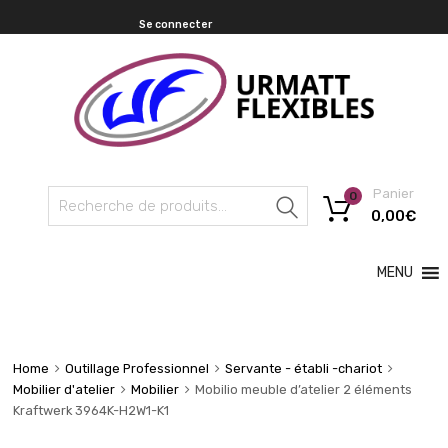
Se connecter
Panier
0
Recherche
0,00
€
MENU
Home
Outillage Professionnel
Servante - établi -chariot
Mobilier d'atelier
Mobilier
Mobilio meuble d’atelier 2 éléments
Kraftwerk 3964K-H2W1-K1