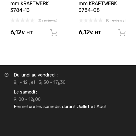
mm KRAFTWERK
mm KRAFTWERK
3784-13
3784-08
(0 reviews)
(0 reviews)
6,12
6,12
€
HT
€
HT
Ajouter au panier
Du lundi au vendredi :
8
- 12
et 13
30 - 17
30
h
h
h
h
Le samedi :
9
00 - 12
00
h
h
Fermeture les samedis durant Juillet et Août