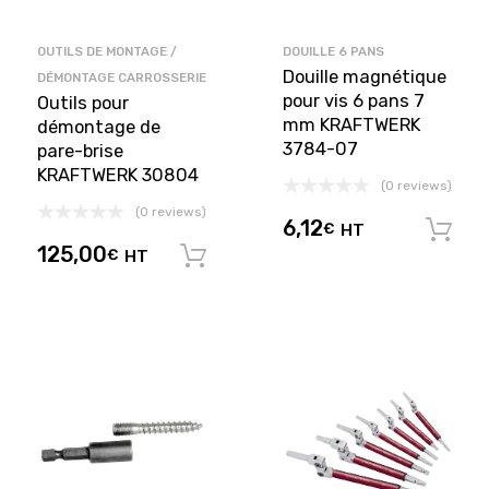
OUTILS DE MONTAGE /
DOUILLE 6 PANS
Douille magnétique
DÉMONTAGE CARROSSERIE
pour vis 6 pans 7
Outils pour
mm KRAFTWERK
démontage de
3784-07
pare-brise
KRAFTWERK 30804
(0 reviews)
(0 reviews)
6,12
€
HT
125,00
€
HT
Ajouter au panier