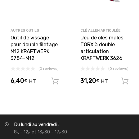
AUTRES OUTILS
CLÉ ALLEN ARTICULÉE
Outil de vissage
Jeu de clés mâles
pour double filetage
TORX à double
M12 KRAFTWERK
articulation
3784-M12
KRAFTWERK 3626
(0 reviews)
(0 reviews)
6,40
31,20
€
HT
€
HT
Ajouter au panier
Du lundi au vendredi :
8
- 12
et 13
30 - 17
30
h
h
h
h