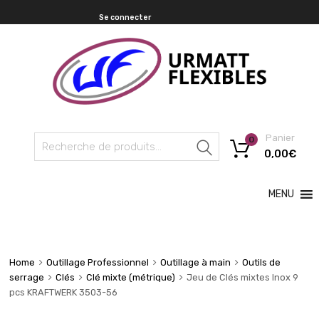
Se connecter
Panier
0
Recherche
0,00
€
MENU
Home
Outillage Professionnel
Outillage à main
Outils de
serrage
Clés
Clé mixte (métrique)
Jeu de Clés mixtes Inox 9
pcs KRAFTWERK 3503-56