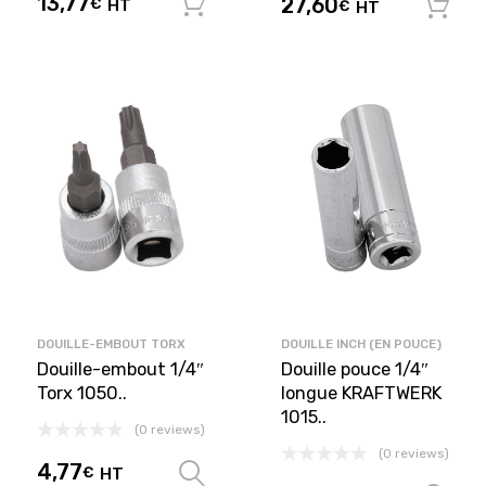
13,77
27,60
€
HT
Ajouter au panier
€
HT
DOUILLE-EMBOUT TORX
DOUILLE INCH (EN POUCE)
Douille-embout 1/4″
Douille pouce 1/4″
Torx 1050..
longue KRAFTWERK
1015..
(0 reviews)
(0 reviews)
4,77
€
HT
Choix des options