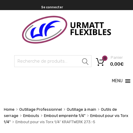
Se connecter
Panier
0
Recherche
0,00
€
MENU
Home
Outillage Professionnel
Outillage à main
Outils de
serrage
Embouts
Embout empreinte 1/4"
Embout pour vis Torx
1/4"
Embout pour vis Torx 1/4″ KRAFTWERK 273.-5