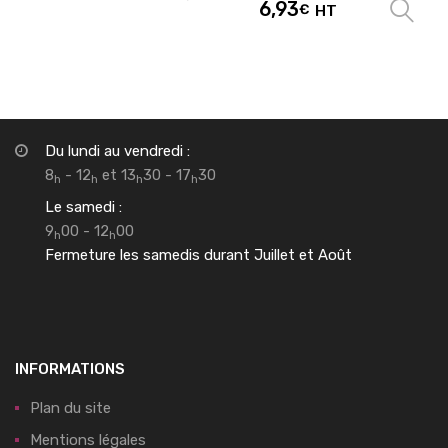
6,93
€
HT
Du lundi au vendredi :
8
- 12
et 13
30 - 17
30
h
h
h
h
Le samedi :
9
00 - 12
00
h
h
Fermeture les samedis durant Juillet et Août
INFORMATIONS
Plan du site
Mentions légales