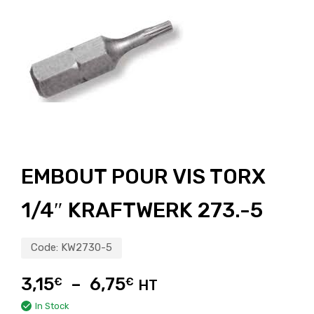
EMBOUT POUR VIS TORX
1/4″ KRAFTWERK 273.-5
Code:
KW2730-5
3,15
–
6,75
€
€
HT
In Stock