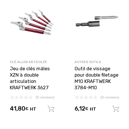
CLÉ ALLEN ARTICULÉE
AUTRES OUTILS
Jeu de clés mâles
Outil de vissage
XZN à double
pour double filetage
articulation
M10 KRAFTWERK
KRAFTWERK 3627
3784-M10
(0 reviews)
(0 reviews)
41,80
6,12
€
HT
€
HT
Ajouter au panier