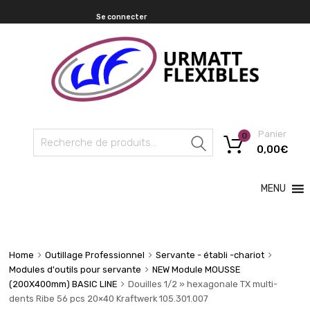
Se connecter
Panier
0
Recherche
0,00
€
MENU
Home
Outillage Professionnel
Servante - établi -chariot
Modules d'outils pour servante
NEW Module MOUSSE
(200X400mm) BASIC LINE
Douilles 1/2 » hexagonale TX multi-
dents Ribe 56 pcs 20×40 Kraftwerk 105.301.007