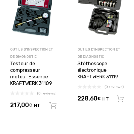
OUTILS D'INSPECTION ET
OUTILS D'INSPECTION ET
DE DIAGNOSTIC
DE DIAGNOSTIC
Testeur de
Stéthoscope
compresseur
électronique
moteur Essence
KRAFTWERK 31119
KRAFTWERK 31109
(0 reviews)
(0 reviews)
228,60
€
HT
217,00
€
HT
Ajouter au panier