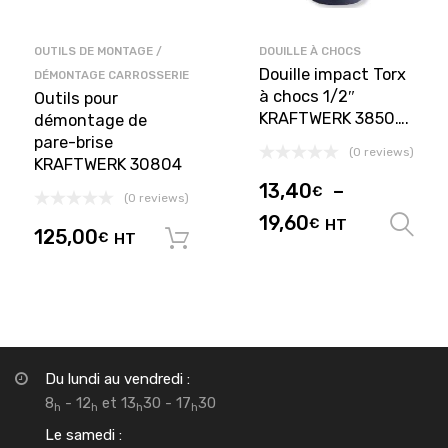
OUTILS DE MONTAGE /
DOUILLE À CHOCS
Douille impact Torx
DÉMONTAGE CARROSSERIE
à chocs 1/2″
Outils pour
KRAFTWERK 3850….
démontage de
pare-brise
(0 reviews)
KRAFTWERK 30804
13,40
–
€
(0 reviews)
19,60
€
HT
125,00
€
HT
Ajouter au panier
Du lundi au vendredi :
8
- 12
et 13
30 - 17
30
h
h
h
h
Le samedi :