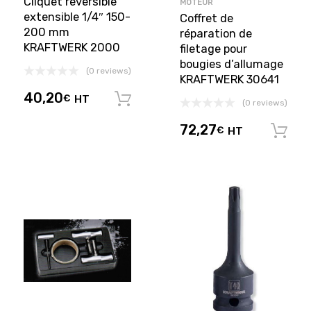
Cliquet réversible
MOTEUR
extensible 1/4″ 150-
Coffret de
200 mm
réparation de
KRAFTWERK 2000
filetage pour
bougies d’allumage
(0 reviews)
KRAFTWERK 30641
40,20
€
HT
Ajouter au panier
(0 reviews)
72,27
€
HT