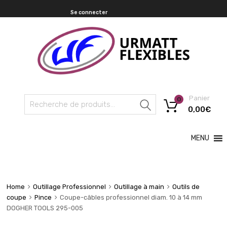
Se connecter
Panier
0
Recherche
0,00
€
MENU
Home
Outillage Professionnel
Outillage à main
Outils de
coupe
Pince
Coupe-câbles professionnel diam. 10 à 14 mm
DOGHER TOOLS 295-005