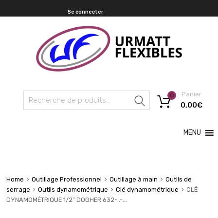
Se connecter
Panier
0
Recherche
0,00
€
MENU
Home
Outillage Professionnel
Outillage à main
Outils de
serrage
Outils dynamométrique
Clé dynamométrique
CLÉ
DYNAMOMÉTRIQUE 1/2″ DOGHER 632-..-…