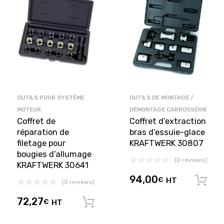
OUTILS POUR SYSTÈME
OUTILS DE MONTAGE /
MOTEUR
DÉMONTAGE CARROSSERIE
Coffret de
Coffret d’extraction
réparation de
bras d’essuie-glace
filetage pour
KRAFTWERK 30807
bougies d’allumage
(0 reviews)
KRAFTWERK 30641
94,00
€
HT
(0 reviews)
72,27
€
HT
Ajouter au panier