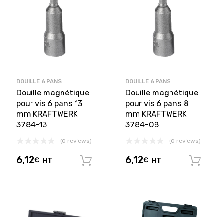
DOUILLE 6 PANS
DOUILLE 6 PANS
Douille magnétique
Douille magnétique
pour vis 6 pans 13
pour vis 6 pans 8
mm KRAFTWERK
mm KRAFTWERK
3784-13
3784-08
(0 reviews)
(0 reviews)
6,12
6,12
€
HT
€
HT
Ajouter au panier