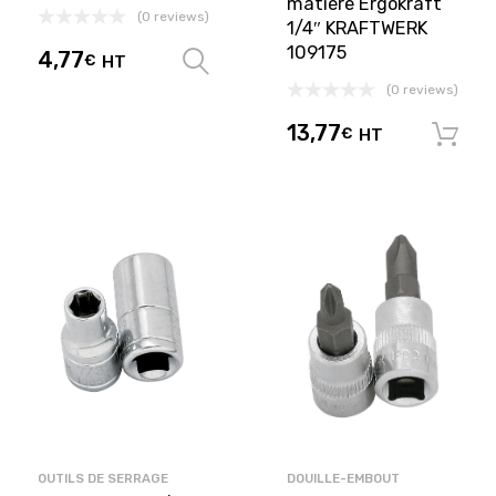
matière Ergokraft
(0 reviews)
1/4″ KRAFTWERK
109175
4,77
€
HT
Choix des options
(0 reviews)
13,77
€
HT
OUTILS DE SERRAGE
DOUILLE-EMBOUT