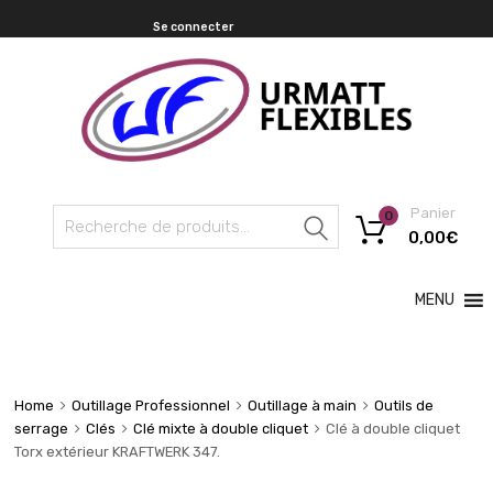
Se connecter
Panier
0
Recherche
0,00
€
MENU
Home
Outillage Professionnel
Outillage à main
Outils de
serrage
Clés
Clé mixte à double cliquet
Clé à double cliquet
Torx extérieur KRAFTWERK 347.