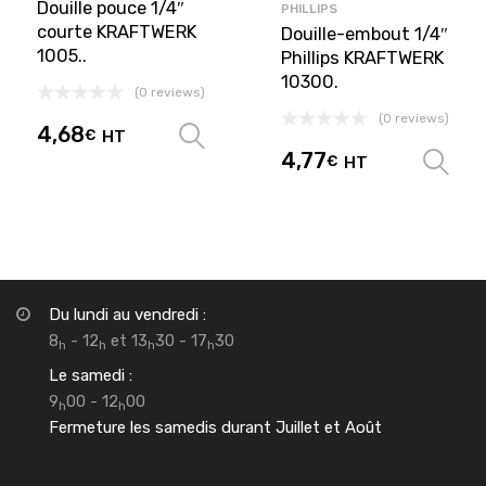
Douille pouce 1/4″
PHILLIPS
courte KRAFTWERK
Douille-embout 1/4″
1005..
Phillips KRAFTWERK
10300.
(0 reviews)
(0 reviews)
4,68
€
HT
Choix des options
4,77
€
HT
Du lundi au vendredi :
8
- 12
et 13
30 - 17
30
h
h
h
h
Le samedi :
9
00 - 12
00
h
h
Fermeture les samedis durant Juillet et Août