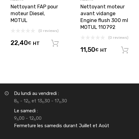
Nettoyant FAP pour
Nettoyant moteur
moteur Diesel,
avant vidange
MOTUL
Engine flush 300 ml
MOTUL 110792
(0 reviews)
(0 reviews)
22,40
€
HT
Ajouter au panier
11,50
€
HT
Du lundi au vendredi :
8
- 12
et 13
30 - 17
30
h
h
h
h
Le samedi :
9
00 - 12
00
h
h
Fermeture les samedis durant Juillet et Août