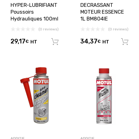
HYPER-LUBRIFIANT
DECRASSANT
Poussoirs
MOTEUR ESSENCE
Hydrauliques 100ml
1L BM804IE
(0 reviews)
(0 reviews)
29,17
34,37
€
HT
€
HT
Ajouter au panier
ADDITIF
ADDITIF