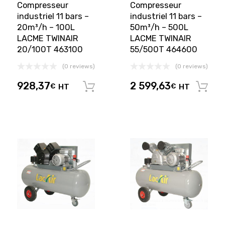
Compresseur
Compresseur
industriel 11 bars –
industriel 11 bars –
20m³/h – 100L
50m³/h – 500L
LACME TWINAIR
LACME TWINAIR
20/100T 463100
55/500T 464600
(0 reviews)
(0 reviews)
928,37
2 599,63
€
HT
€
HT
Ajouter au panier