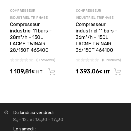
COMPRESSEUR
COMPRESSEUR
INDUSTRIEL TRIPHASÉ
INDUSTRIEL TRIPHASÉ
Compresseur
Compresseur
industriel 11 bars –
industriel 11 bars –
28m³/h – 150L
36m³/h – 150L
LACME TWINAIR
LACME TWINAIR
28/150T 463400
36/150T 464100
(0 reviews)
(0 reviews)
1 109,81
1 393,06
€
HT
€
HT
Ajouter au panier
Du lundi au vendredi :
8
- 12
et 13
30 - 17
30
h
h
h
h
Le samedi :