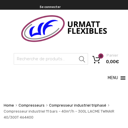
Se connecter
Panier
0
Recherche
0,00
€
MENU
Home
Compresseurs
Compresseur industriel triphasé
Compresseur industriel 11 bars – 40m³/h – 300L LACME TWINAIR
40/300T 464400