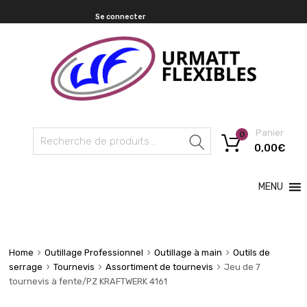
Se connecter
Panier
0
Recherche
0,00
€
MENU
Home
Outillage Professionnel
Outillage à main
Outils de
serrage
Tournevis
Assortiment de tournevis
Jeu de 7
tournevis à fente/PZ KRAFTWERK 4161