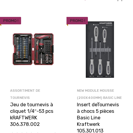
PROMO !
PROMO !
ASSORTIMENT DE
NEW MODULE MOUSSE
TOURNEVIS
(200X400MM) BASIC LINE
Jeu de tournevis à
Insert deTournevis
cliquet 1/4″-53 pcs
à chocs 5 pièces
kRAFTWERK
Basic Line
306.378.002
Kraftwerk
105.301.013