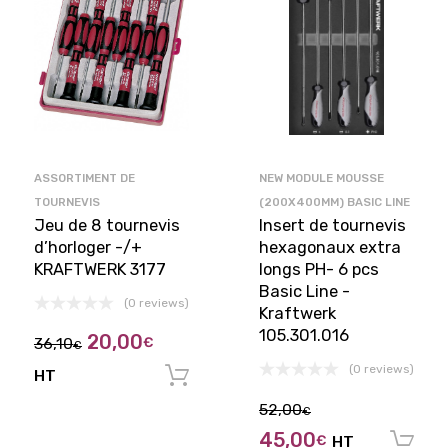
ASSORTIMENT DE
NEW MODULE MOUSSE
TOURNEVIS
(200X400MM) BASIC LINE
Jeu de 8 tournevis
Insert de tournevis
d’horloger -/+
hexagonaux extra
KRAFTWERK 3177
longs PH- 6 pcs
Basic Line -
(0 reviews)
Kraftwerk
105.301.016
20,00
36,10
€
€
(0 reviews)
HT
Ajouter au panier
52,00
€
45,00
€
HT