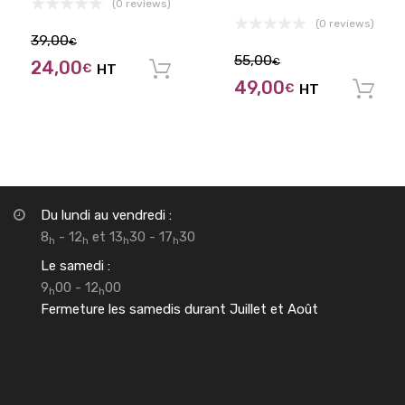
(0 reviews)
(0 reviews)
39,00
€
55,00
€
24,00
€
HT
Ajouter au panier
49,00
€
HT
Du lundi au vendredi :
8
- 12
et 13
30 - 17
30
h
h
h
h
Le samedi :
9
00 - 12
00
h
h
Fermeture les samedis durant Juillet et Août