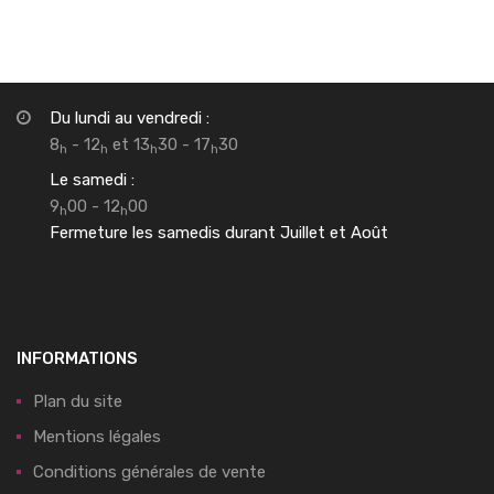
Du lundi au vendredi :
8
- 12
et 13
30 - 17
30
h
h
h
h
Le samedi :
9
00 - 12
00
h
h
Fermeture les samedis durant Juillet et Août
INFORMATIONS
Plan du site
Mentions légales
Conditions générales de vente