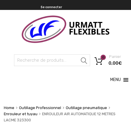
Se connecter
Panier
0
Recherche
0,00
€
MENU
Home
Outillage Professionnel
Outillage pneumatique
Enrouleur et tuyau
ENROULEUR AIR AUTOMATIQUE 12 METRES
LACME 323300