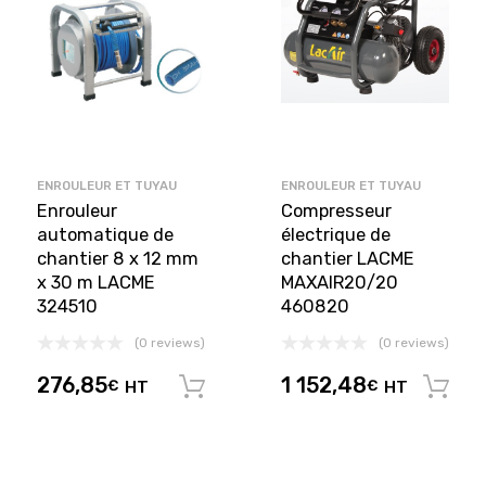
ENROULEUR ET TUYAU
ENROULEUR ET TUYAU
Enrouleur
Compresseur
automatique de
électrique de
chantier 8 x 12 mm
chantier LACME
x 30 m LACME
MAXAIR20/20
324510
460820
(0 reviews)
(0 reviews)
276,85
1 152,48
€
HT
€
HT
Ajouter au panier