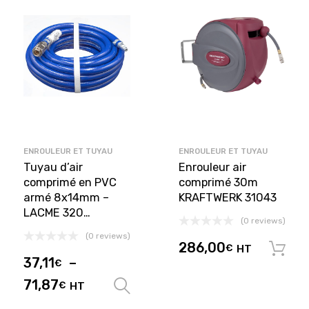
ENROULEUR ET TUYAU
ENROULEUR ET TUYAU
Tuyau d’air
Enrouleur air
comprimé en PVC
comprimé 30m
armé 8x14mm –
KRAFTWERK 31043
LACME 320…
(0 reviews)
(0 reviews)
286,00
€
HT
37,11
–
€
71,87
€
HT
Choix des options