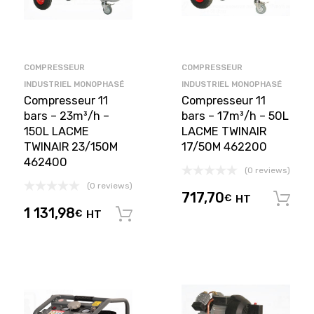
COMPRESSEUR
COMPRESSEUR
INDUSTRIEL MONOPHASÉ
INDUSTRIEL MONOPHASÉ
Compresseur 11
Compresseur 11
bars – 23m³/h –
bars – 17m³/h – 50L
150L LACME
LACME TWINAIR
TWINAIR 23/150M
17/50M 462200
462400
(0 reviews)
(0 reviews)
717,70
€
HT
1 131,98
€
HT
Ajouter au panier