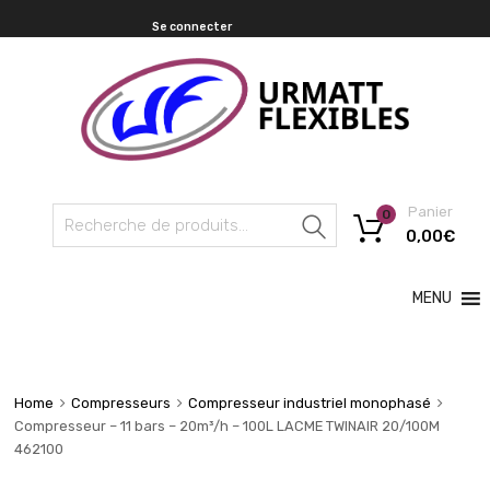
Se connecter
Panier
0
Recherche
0,00
€
MENU
Home
Compresseurs
Compresseur industriel monophasé
Compresseur – 11 bars – 20m³/h – 100L LACME TWINAIR 20/100M
462100