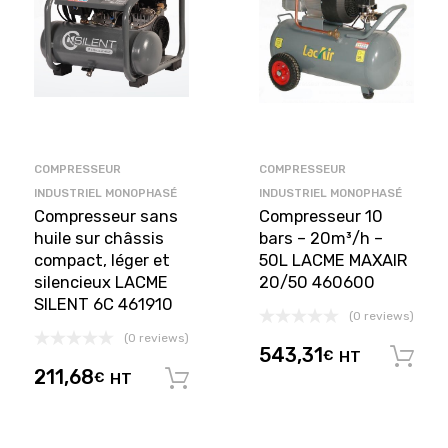
COMPRESSEUR
COMPRESSEUR
INDUSTRIEL MONOPHASÉ
INDUSTRIEL MONOPHASÉ
Compresseur sans
Compresseur 10
huile sur châssis
bars – 20m³/h –
compact, léger et
50L LACME MAXAIR
silencieux LACME
20/50 460600
SILENT 6C 461910
(0 reviews)
(0 reviews)
543,31
€
HT
211,68
€
HT
Ajouter au panier