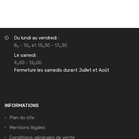
Du lundi au vendredi :
8
- 12
et 13
30 - 17
30
h
h
h
h
Le samedi :
9
00 - 12
00
h
h
Fermeture les samedis durant Juillet et Août
INFORMATIONS
Plan du site
Mentions légales
Conditions générales de vente