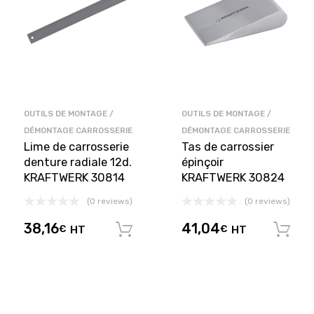
OUTILS DE MONTAGE /
OUTILS DE MONTAGE /
DÉMONTAGE CARROSSERIE
DÉMONTAGE CARROSSERIE
Lime de carrosserie
Tas de carrossier
denture radiale 12d.
épinçoir
KRAFTWERK 30814
KRAFTWERK 30824
(0 reviews)
(0 reviews)
38,16
41,04
€
HT
€
HT
Ajouter au panier