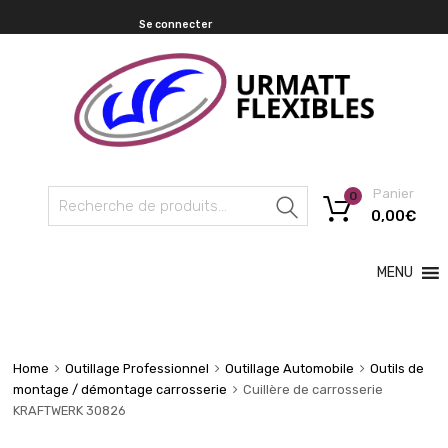
Se connecter
Panier
0
Recherche
0,00
€
MENU
Home
Outillage Professionnel
Outillage Automobile
Outils de
montage / démontage carrosserie
Cuillère de carrosserie
KRAFTWERK 30826