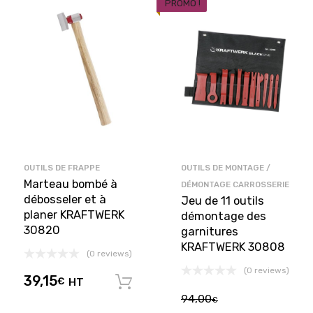
PROMO !
OUTILS DE FRAPPE
OUTILS DE MONTAGE /
Marteau bombé à
DÉMONTAGE CARROSSERIE
débosseler et à
Jeu de 11 outils
planer KRAFTWERK
démontage des
30820
garnitures
KRAFTWERK 30808
(0 reviews)
(0 reviews)
39,15
€
HT
Ajouter au panier
94,00
€