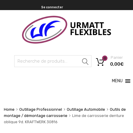
Se connecter
Panier
0
Recherche
0,00
€
MENU
Home
Outillage Professionnel
Outillage Automobile
Outils de
montage / démontage carrosserie
Lime de carrosserie denture
oblique 9d. KRAFTWERK 30816