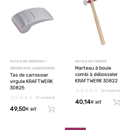
OUTILS DE MONTAGE /
OUTILS DE FRAPPE
Marteau à boule
DÉMONTAGE CARROSSERIE
combi à débosseler
Tas de carrossier
KRAFTWERK 30822
virgule KRAFTWERK
30825
(0 reviews)
(0 reviews)
40,14
€
HT
49,50
€
HT
Ajouter au panier