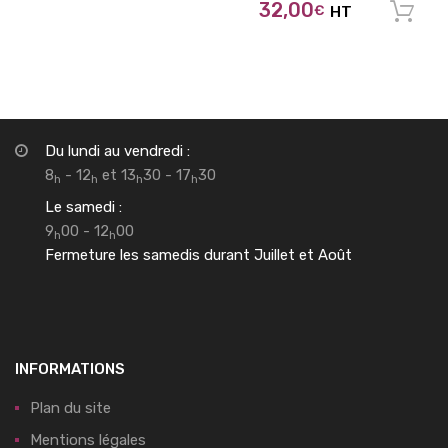
32,00
€
HT
Du lundi au vendredi :
8
- 12
et 13
30 - 17
30
h
h
h
h
Le samedi :
9
00 - 12
00
h
h
Fermeture les samedis durant Juillet et Août
INFORMATIONS
Plan du site
Mentions légales