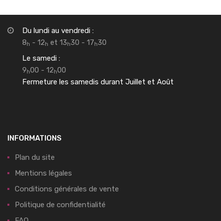
Du lundi au vendredi :
8
- 12
et 13
30 - 17
30
h
h
h
h
Le samedi :
9
00 - 12
00
h
h
Fermeture les samedis durant Juillet et Août
INFORMATIONS
Plan du site
Mentions légales
Conditions générales de vente
Politique de confidentialité
FAQ