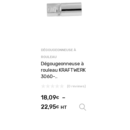
DÉGOUGEONNEUSE À
ROULEAU
Dégougeonneuse à
rouleau KRAFTWERK
3060-..
(0 reviews)
18,09
–
€
22,95
€
HT
Choix des optio