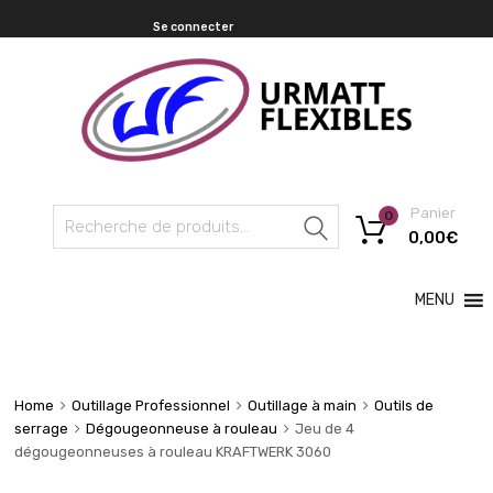
Se connecter
Panier
0
Recherche
0,00
€
MENU
Home
Outillage Professionnel
Outillage à main
Outils de
serrage
Dégougeonneuse à rouleau
Jeu de 4
dégougeonneuses à rouleau KRAFTWERK 3060