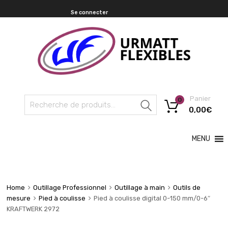
Se connecter
Panier
0
Recherche
0,00
€
MENU
Home
Outillage Professionnel
Outillage à main
Outils de
mesure
Pied à coulisse
Pied à coulisse digital 0-150 mm/0-6″
KRAFTWERK 2972