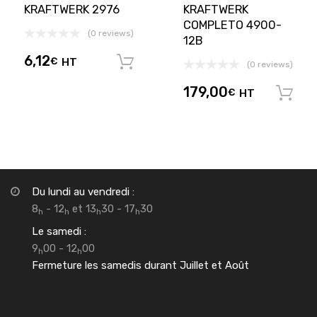
KRAFTWERK 2976
KRAFTWERK
COMPLETO 4900-
(0 reviews)
12B
6,12
€
HT
Ajouter au panier
(0 reviews)
179,00
€
HT
Du lundi au vendredi :
8
- 12
et 13
30 - 17
30
h
h
h
h
Le samedi :
9
00 - 12
00
h
h
Fermeture les samedis durant Juillet et Août