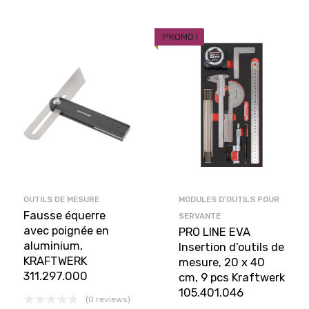
PROMO !
OUTILS DE MESURE
MODULES D'OUTILS POUR
Fausse équerre
SERVANTE
avec poignée en
PRO LINE EVA
aluminium,
Insertion d’outils de
KRAFTWERK
mesure, 20 x 40
311.297.000
cm, 9 pcs Kraftwerk
105.401.046
(0 reviews)