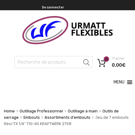
Se connecter
Panier
0
Recherche
0,00
€
MENU
Home
Outillage Professionnel
Outillage à main
Outils de
serrage
Embouts
Assortiments d'embouts
Jeu de 7 embouts
Rési-TX 1/4″ T10-40 KRAFTWERK 2758