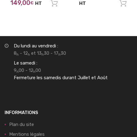
149,00
€
HT
HT
Ajouter au panier
Du lundi au vendredi :
8
- 12
et 13
30 - 17
30
h
h
h
h
Le samedi :
9
00 - 12
00
h
h
Fermeture les samedis durant Juillet et Août
INFORMATIONS
Plan du site
Mentions légales