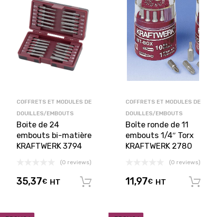
COFFRETS ET MODULES DE
COFFRETS ET MODULES DE
DOUILLES/EMBOUTS
DOUILLES/EMBOUTS
Boite de 24
Boîte ronde de 11
embouts bi-matière
embouts 1/4″ Torx
KRAFTWERK 3794
KRAFTWERK 2780
(0 reviews)
(0 reviews)
35,37
11,97
€
HT
€
HT
Ajouter au panier