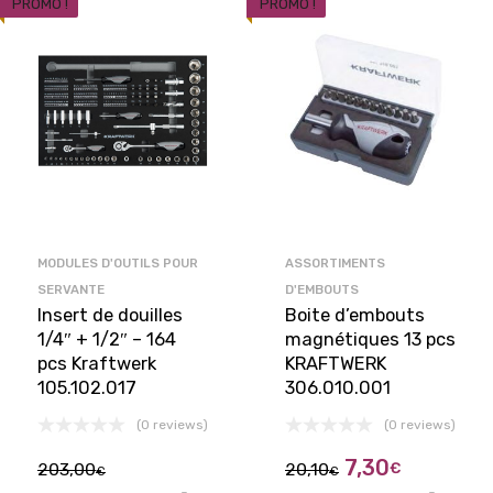
PROMO !
PROMO !
MODULES D'OUTILS POUR
ASSORTIMENTS
SERVANTE
D'EMBOUTS
Insert de douilles
Boite d’embouts
1/4″ + 1/2″ – 164
magnétiques 13 pcs
pcs Kraftwerk
KRAFTWERK
105.102.017
306.010.001
(0 reviews)
(0 reviews)
7,30
203,00
20,10
€
€
€