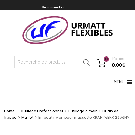
Se connecter
Panier
0
Recherche
0,00
€
MENU
Home
Outillage Professionnel
Outillage à main
Outils de
frappe
Maillet
Embout nylon pour massette KRAFTWERK 2336NY