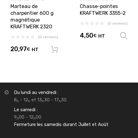
Marteau de
Chasse-pointes
charpentier 600 g
KRAFTWERK 3355-2
magnétique
(0 reviews)
KRAFTWERK 2320
4,50
€
HT
(0 reviews)
20,97
€
HT
Ajouter au panier
Du lundi au vendredi :
8
- 12
et 13
30 - 17
30
h
h
h
h
Le samedi :
9
00 - 12
00
h
h
Fermeture les samedis durant Juillet et Août