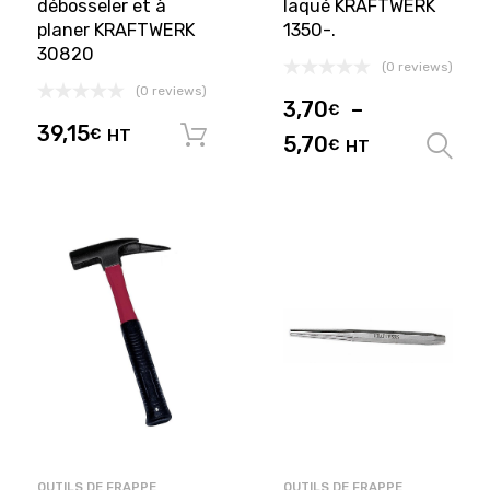
débosseler et à
laqué KRAFTWERK
planer KRAFTWERK
1350-.
30820
(0 reviews)
(0 reviews)
3,70
–
€
39,15
€
HT
Ajouter au panier
5,70
€
HT
OUTILS DE FRAPPE
OUTILS DE FRAPPE