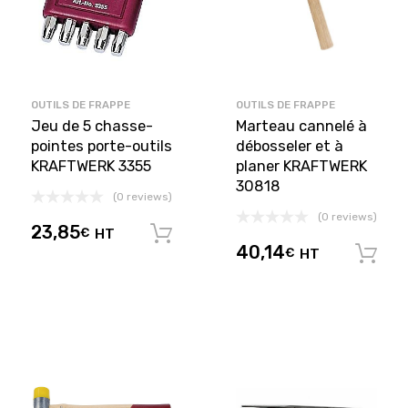
OUTILS DE FRAPPE
OUTILS DE FRAPPE
Jeu de 5 chasse-
Marteau cannelé à
pointes porte-outils
débosseler et à
KRAFTWERK 3355
planer KRAFTWERK
30818
(0 reviews)
(0 reviews)
23,85
€
HT
Ajouter au panier
40,14
€
HT