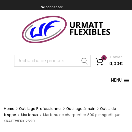
Se connecter
Panier
0
Recherche
0,00
€
MENU
Home
Outillage Professionnel
Outillage à main
Outils de
frappe
Marteaux
Marteau de charpentier 600 g magnétique
KRAFTWERK 2320