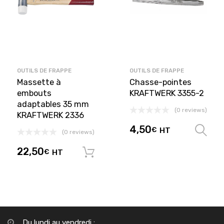
OUTILS DE FRAPPE
OUTILS DE FRAPPE
Massette à
Chasse-pointes
embouts
KRAFTWERK 3355-2
adaptables 35 mm
(0 reviews)
KRAFTWERK 2336
4,50
€
HT
(0 reviews)
22,50
€
HT
Ajouter au panier
Du lundi au vendredi :