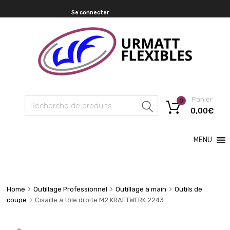
Se connecter
Panier
0
Recherche
0,00
€
MENU
Home
Outillage Professionnel
Outillage à main
Outils de
coupe
Cisaille à tôle droite M2 KRAFTWERK 2243