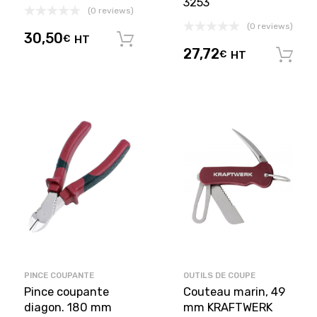
3253
(0 reviews)
(0 reviews)
30,50
€
HT
Ajouter au panier
27,72
€
HT
PINCE COUPANTE
OUTILS DE COUPE
Pince coupante
Couteau marin, 49
diagon. 180 mm
mm KRAFTWERK