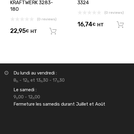
KRAFTWERK 3283-
3324
180
(0 reviews)
(0 reviews)
16,74
€
HT
22,95
€
HT
Ajouter au panier
Du lundi au vendredi :
8
- 12
et 13
30 - 17
30
h
h
h
h
Le samedi :
9
00 - 12
00
h
h
Fermeture les samedis durant Juillet et Août