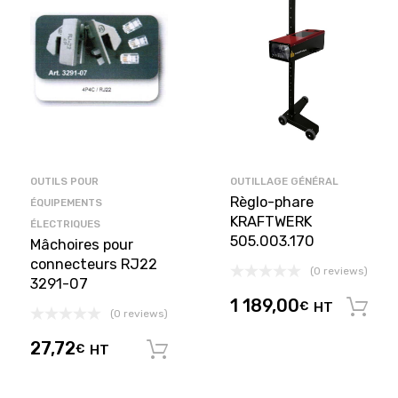
OUTILS POUR
OUTILLAGE GÉNÉRAL
Règlo-phare
ÉQUIPEMENTS
KRAFTWERK
ÉLECTRIQUES
505.003.170
Mâchoires pour
connecteurs RJ22
(0 reviews)
3291-07
1 189,00
€
HT
(0 reviews)
27,72
€
HT
Ajouter au panier