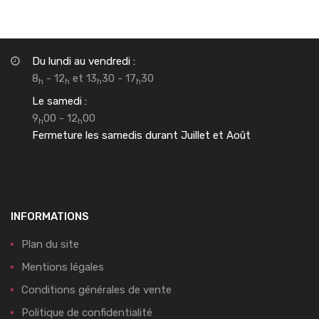
Du lundi au vendredi :
8
- 12
et 13
30 - 17
30
h
h
h
h
Le samedi :
9
00 - 12
00
h
h
Fermeture les samedis durant Juillet et Août
INFORMATIONS
Plan du site
Mentions légales
Conditions générales de vente
Politique de confidentialité