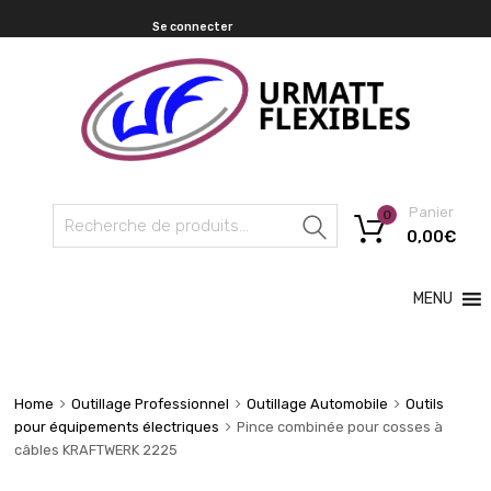
Se connecter
Panier
0
Recherche
0,00
€
MENU
Home
Outillage Professionnel
Outillage Automobile
Outils
pour équipements électriques
Pince combinée pour cosses à
câbles KRAFTWERK 2225