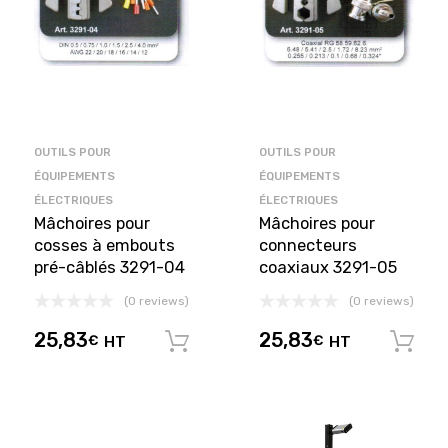
OUTILS POUR
OUTILS POUR
ÉQUIPEMENTS
ÉQUIPEMENTS
ÉLECTRIQUES
ÉLECTRIQUES
Mâchoires pour
Mâchoires pour
cosses à embouts
connecteurs
pré-câblés 3291-04
coaxiaux 3291-05
(0 reviews)
(0 reviews)
25,83
25,83
€
HT
€
HT
Ajouter au panier