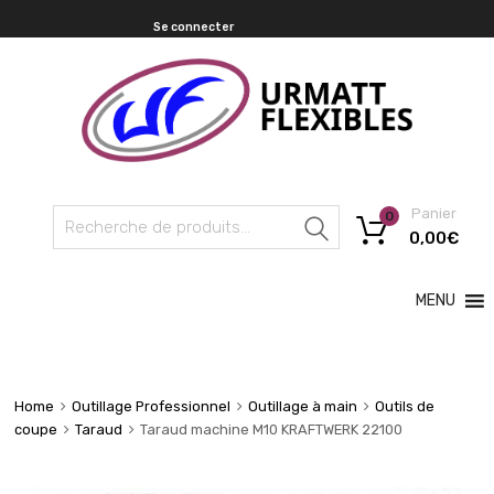
Se connecter
Panier
0
Recherche
0,00
€
MENU
Home
Outillage Professionnel
Outillage à main
Outils de
coupe
Taraud
Taraud machine M10 KRAFTWERK 22100