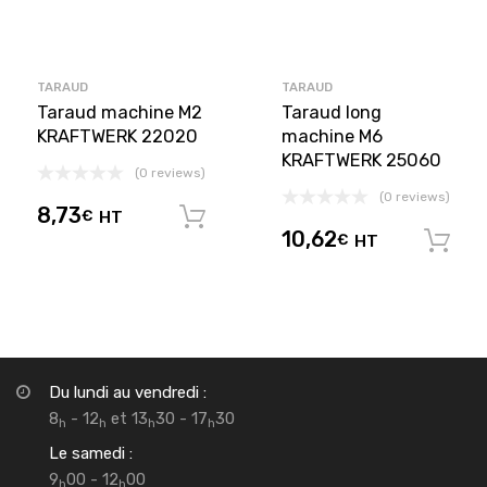
TARAUD
TARAUD
Taraud machine M2
Taraud long
KRAFTWERK 22020
machine M6
KRAFTWERK 25060
(0 reviews)
(0 reviews)
8,73
€
HT
Ajouter au panier
10,62
€
HT
Du lundi au vendredi :
8
- 12
et 13
30 - 17
30
h
h
h
h
Le samedi :
9
00 - 12
00
h
h