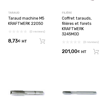
TARAUD
FILIÈRE
Taraud machine M5
Coffret tarauds,
KRAFTWERK 22050
filières et forets
KRAFTWERK
(0 reviews)
3245MOD
8,73
€
HT
Ajouter au panier
(0 reviews)
201,00
€
HT