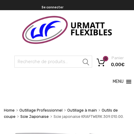
Se connecter
Panier
0
Recherche
0,00
€
MENU
Home
Outillage Professionnel
Outillage à main
Outils de
coupe
Scie Japonaise
Scie japonaise KRAFTWERK 309.010.00.