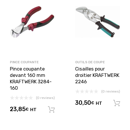
PINCE COUPANTE
OUTILS DE COUPE
Pince coupante
Cisailles pour
devant 160 mm
droitier KRAFTWERK
KRAFTWERK 3284-
2246
160
(0 reviews)
(0 reviews)
30,50
€
HT
23,85
€
HT
Ajouter au panier