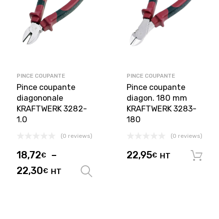
PINCE COUPANTE
PINCE COUPANTE
Pince coupante
Pince coupante
diagononale
diagon. 180 mm
KRAFTWERK 3282-
KRAFTWERK 3283-
1.0
180
(0 reviews)
(0 reviews)
18,72
–
22,95
€
€
HT
22,30
€
HT
Choix des options