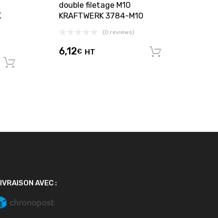
double filetage M10
K
KRAFTWERK 3784-M10
(0 reviews)
6,12
€
HT
Ajouter au
Ajouter au panier
IVRAISON AVEC :