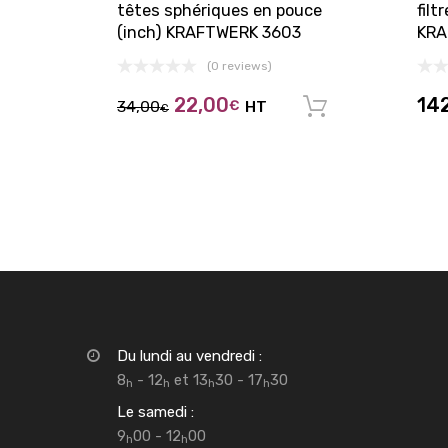
têtes sphériques en pouce
filt
(inch) KRAFTWERK 3603
KRA
(0 reviews)
22,00
14
34,00
€
HT
Ajouter au 
€
Du lundi au vendredi :
8
- 12
et 13
30 - 17
30
h
h
h
h
Le samedi :
9
00 - 12
00
h
h