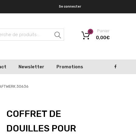
Se connecter
Panier
0
Recherche
0,00
€
act
Newsletter
Promotions
KRAFTWERK 30636
COFFRET DE
DOUILLES POUR