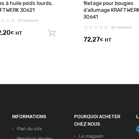
res à huile poids lourds,
filetage pour bougies
FTWERK 30621
d’allumage KRAFTWER
30641
(0 reviews)
(0 reviews)
2,20
€
HT
panier
Ajouter au panier
72,27
€
HT
INFORMATIONS
POURQUOI ACHETER
L
CHEZ NOUS
Plan du site
Le magasin
Mentions légales