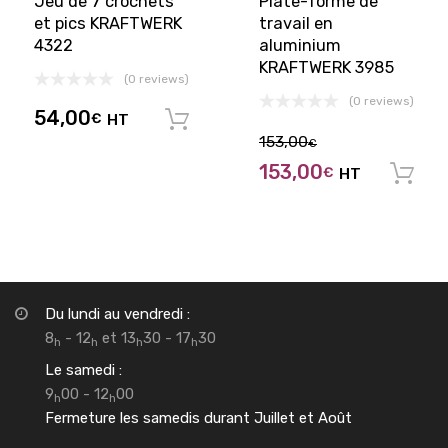
Jeu de 7 crochets
Plate-forme de
et pics KRAFTWERK
travail en
4322
aluminium
KRAFTWERK 3985
(0 reviews)
(0 reviews)
54,00
€
HT
Ajouter au panier
153,00
€
153,00
€
HT
Du lundi au vendredi :
8
- 12
et 13
30 - 17
30
h
h
h
h
Le samedi :
9
00 - 12
00
h
h
Fermeture les samedis durant Juillet et Août