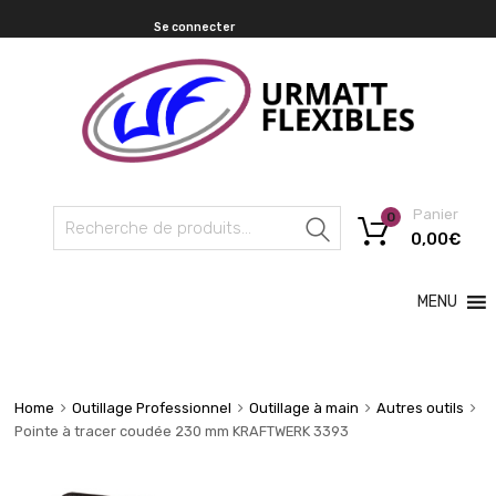
Se connecter
Panier
0
Recherche
0,00
€
MENU
Home
Outillage Professionnel
Outillage à main
Autres outils
Pointe à tracer coudée 230 mm KRAFTWERK 3393