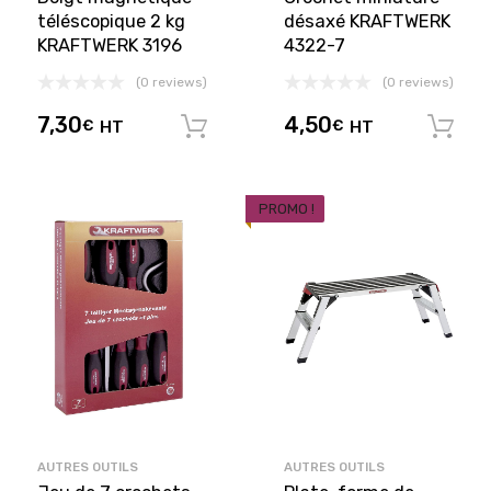
téléscopique 2 kg
désaxé KRAFTWERK
KRAFTWERK 3196
4322-7
(0 reviews)
(0 reviews)
7,30
4,50
€
HT
€
HT
Ajouter au panier
PROMO !
AUTRES OUTILS
AUTRES OUTILS