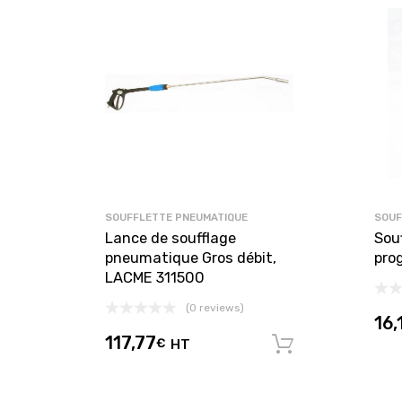
SOUFFLETTE PNEUMATIQUE
SOUF
Lance de soufflage
Sou
pneumatique Gros débit,
pro
LACME 311500
(0 reviews)
16,
117,77
€
HT
Ajouter au 