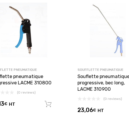
FLETTE PNEUMATIQUE
SOUFFLETTE PNEUMATIQUE
flette pneumatique
Souflette pneumatiqu
gressive LACME 310800
progressive, bec long,
LACME 310900
(0 reviews)
(0 reviews)
13
€
HT
Ajouter au panier
23,06
€
HT
panier