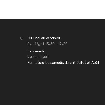
Du lundi au vendredi :
8
- 12
et 13
30 - 17
30
h
h
h
h
Le samedi :
9
00 - 12
00
h
h
Fermeture les samedis durant Juillet et Août