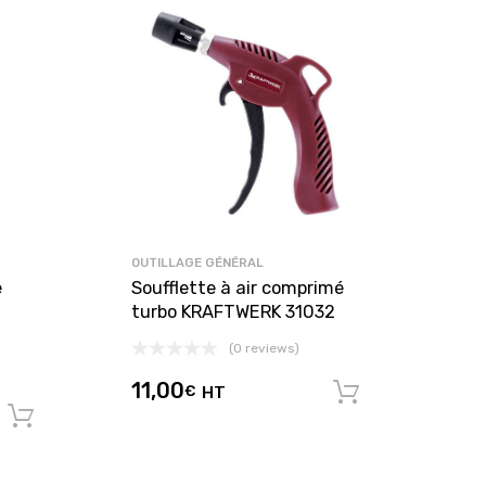
OUTILLAGE GÉNÉRAL
e
Soufflette à air comprimé
turbo KRAFTWERK 31032
(0 reviews)
11,00
€
HT
Ajouter au
Ajouter au panier