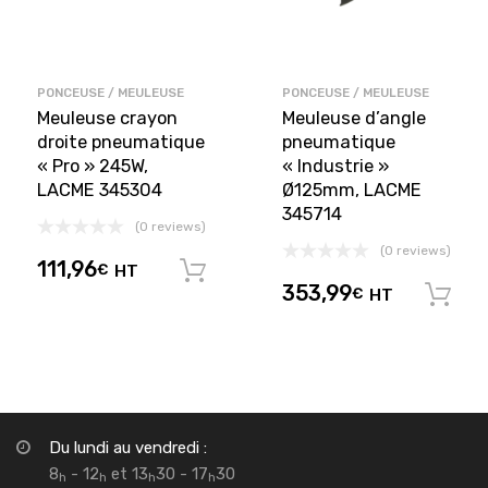
PONCEUSE / MEULEUSE
PONCEUSE / MEULEUSE
Meuleuse crayon
Meuleuse d’angle
droite pneumatique
pneumatique
« Pro » 245W,
« Industrie »
LACME 345304
Ø125mm, LACME
345714
(0 reviews)
(0 reviews)
111,96
€
HT
Ajouter au panier
353,99
€
HT
Du lundi au vendredi :
8
- 12
et 13
30 - 17
30
h
h
h
h