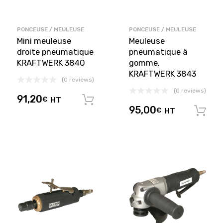
PONCEUSE / MEULEUSE
PONCEUSE / MEULEUSE
Mini meuleuse
Meuleuse
droite pneumatique
pneumatique à
KRAFTWERK 3840
gomme,
KRAFTWERK 3843
(0 reviews)
(0 reviews)
91,20
€
HT
Ajouter au panier
95,00
€
HT