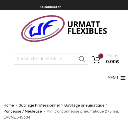
Se connecter
Panier
0
Recherche
0,00
€
MENU
Home
Outillage Professionnel
Outillage pneumatique
Ponceuse / Meuleuse
Mini tronconneuse pneumatique Ø75mm,
LACME 345604