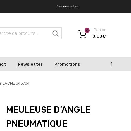
Se connecter
Panier
0
Recherche
0,00
€
act
Newsletter
Promotions
m, LACME 345704
MEULEUSE D’ANGLE
PNEUMATIQUE