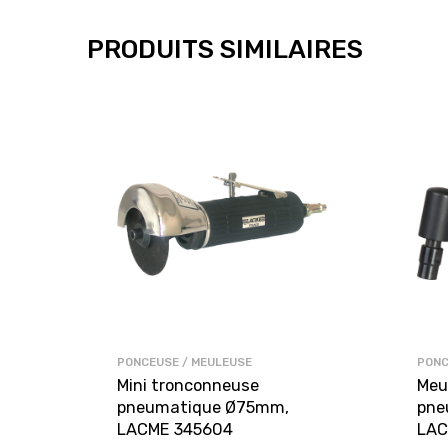
PRODUITS SIMILAIRES
PONCEUSE / MEULEUSE
PONC
Mini tronconneuse
Meu
pneumatique Ø75mm,
pne
LACME 345604
LAC