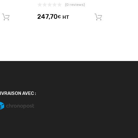
(0 reviews)
247,70
€
HT
Ajouter au panier
Ajouter au
IVRAISON AVEC :