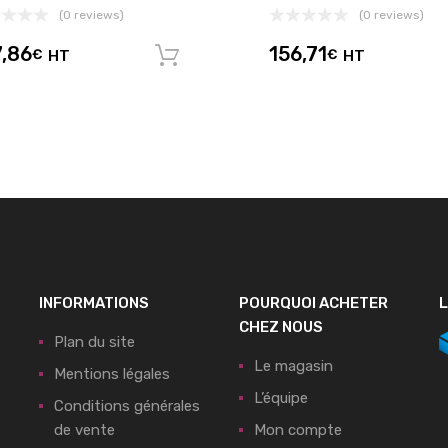
(0 reviews)
(0 reviews)
7,86
156,71
€
HT
€
HT
panier
Ajouter au panier
INFORMATIONS
POURQUOI ACHETER
L
CHEZ NOUS
Plan du site
Le magasin
Mentions légales
L’équipe
Conditions générales
de vente
Mon compte