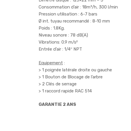
Dimètre disque : 125×22 mm – 5″
Consommation d’air : 18m³/h, 300 l/min
Pression utilisation : 6-7 bars
Ø int. tuyau recommandé : 8-10 mm
Poids : 1.8Kg.
Niveau sonore : 78 dB(A)
Vibrations: 0.9 m/s²
Entrée d’air : 1/4″ NPT
Equipement
:
> 1 poignée latérale droite ou gauche
> 1 Bouton de Blocage de l’arbre
> 2 Clés de serrage
> 1 raccord rapide RAC 514
GARANTIE 2 ANS