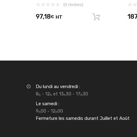
(0 reviews)
97,18
18
€
HT
Ajouter au 
Du lundi au vendredi :
8
- 12
et 13
30 - 17
30
h
h
h
h
Le samedi :
9
00 - 12
00
h
h
Fermeture les samedis durant Juillet et Août