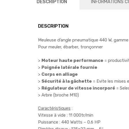
DESCRIPTION
INFORMATIONS C
DESCRIPTION
Meuleuse d’angle pneumatique 440 W, gamm
Pour meuler, ébarber, tronçonner
>
Moteur haute performance
= productivi
>
Poignée latérale fournie
>
Corps en alliage
>
Sécurité à la gâchette
= Evite les mises 
>
Régulateur de vitesse incorporé
= Sele
> Arbre (broche M10)
Caractéristiques
:
Vitesse à vide : 11 000tr/min
Puissance : 440 Watts – 0.6 HP