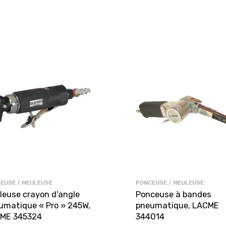
EUSE / MEULEUSE
PONCEUSE / MEULEUSE
leuse crayon d’angle
Ponceuse à bandes
umatique « Pro » 245W,
pneumatique, LACME
ME 345324
344014