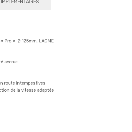
OMPLÉMENTAIRES
e « Pro » Ø 125mm, LACME
té accrue
en route intempestives
ction de la vitesse adaptée