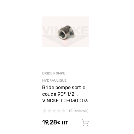
BRIDE POMPE
HYDRAULIQUE
Bride pompe sortie
coude 90° 1/2″,
VINCKE TO-030003
(0 reviews)
19,28
€
HT
Ajouter au pani