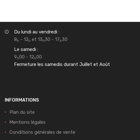
Du lundi au vendredi :
8
- 12
et 13
30 - 17
30
h
h
h
h
Le samedi :
9
00 - 12
00
h
h
Fermeture les samedis durant Juillet et Août
INFORMATIONS
Plan du site
Mentions légales
Conditions générales de vente