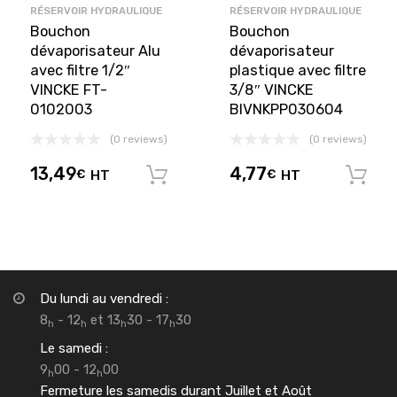
RÉSERVOIR HYDRAULIQUE
RÉSERVOIR HYDRAULIQUE
Bouchon
Bouchon
dévaporisateur Alu
dévaporisateur
avec filtre 1/2″
plastique avec filtre
VINCKE FT-
3/8″ VINCKE
0102003
BIVNKPP030604
(0 reviews)
(0 reviews)
13,49
4,77
€
HT
€
HT
Ajouter au panier
Du lundi au vendredi :
8
- 12
et 13
30 - 17
30
h
h
h
h
Le samedi :
9
00 - 12
00
h
h
Fermeture les samedis durant Juillet et Août