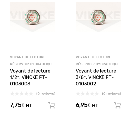
VOYANT DE LECTURE
VOYANT DE LECTURE
RÉSERVOIR HYDRAULIQUE
RÉSERVOIR HYDRAULIQUE
Voyant de lecture
Voyant de lecture
1/2″, VINCKE FT-
3/8″, VINCKE FT-
0103003
0103002
(0 reviews)
(0 reviews)
7,75
6,95
€
HT
€
HT
Ajouter au panier