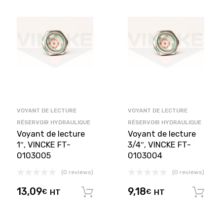
VOYANT DE LECTURE
VOYANT DE LECTURE
RÉSERVOIR HYDRAULIQUE
RÉSERVOIR HYDRAULIQUE
Voyant de lecture
Voyant de lecture
1″, VINCKE FT-
3/4″, VINCKE FT-
0103005
0103004
(0 reviews)
(0 reviews)
13,09
9,18
€
HT
€
HT
Ajouter au panier