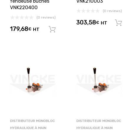
fendeuse bûches
VNK210003
VNK220400
(0 reviews)
(0 reviews)
303,58
€
HT
179,68
€
HT
Ajouter au panier
DISTRIBUTEUR MONOBLOC
DISTRIBUTEUR MONOBLOC
HYDRAULIQUE À MAIN
HYDRAULIQUE À MAIN