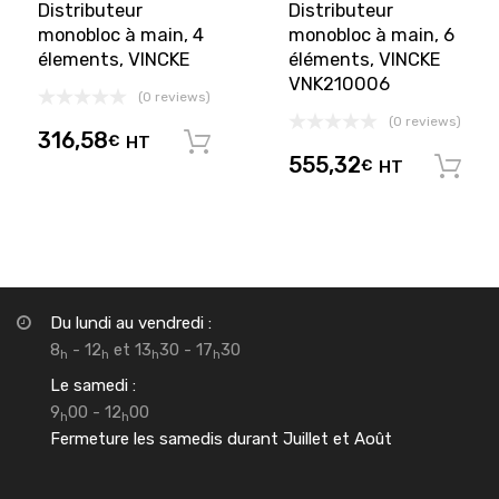
Distributeur
Distributeur
monobloc à main, 4
monobloc à main, 6
élements, VINCKE
éléments, VINCKE
VNK210006
(0 reviews)
(0 reviews)
316,58
€
HT
Ajouter au panier
555,32
€
HT
Du lundi au vendredi :
8
- 12
et 13
30 - 17
30
h
h
h
h
Le samedi :
9
00 - 12
00
h
h
Fermeture les samedis durant Juillet et Août