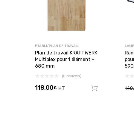
ETABLI/PLAN DE TRAVAIL
LAMP
Plan de travail KRAFTWERK
Ram
Multiplex pour 1 élément –
pou
680 mm
590
(0 reviews)
118,00
€
HT
148
Ajouter au 