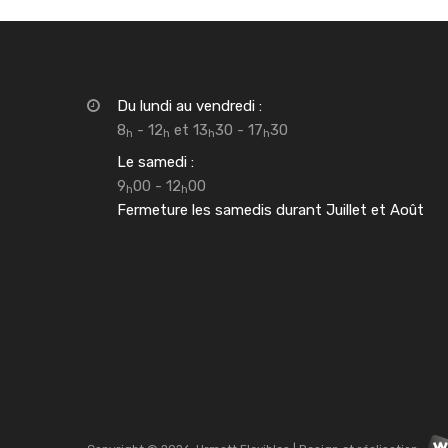
Du lundi au vendredi :
8
- 12
et 13
30 - 17
30
h
h
h
h
Le samedi :
9
00 - 12
00
h
h
Fermeture les samedis durant Juillet et Août