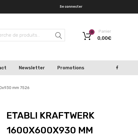
Se connecter
Panier
0
Recherche
0,00
€
act
Newsletter
Promotions
00x930 mm 7526
ETABLI KRAFTWERK
1600X600X930 MM