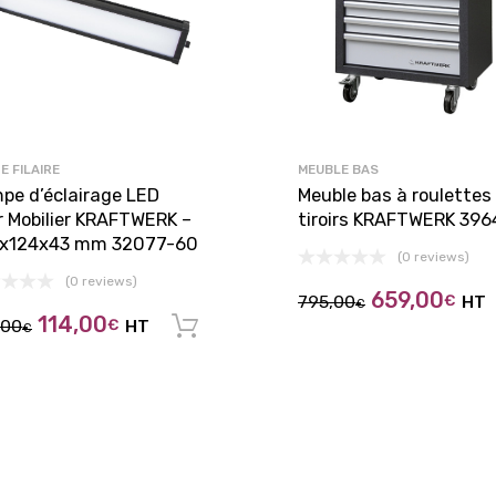
E FILAIRE
MEUBLE BAS
pe d’éclairage LED
Meuble bas à roulettes
r Mobilier KRAFTWERK –
tiroirs KRAFTWERK 396
x124x43 mm 32077-60
(0 reviews)
(0 reviews)
659,00
795,00
€
HT
€
114,00
,00
€
HT
panier
Ajouter au panier
€