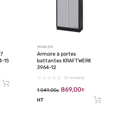
MOBILIER
 7
Armoire à portes
4-15
battantes KRAFTWERK
3964-12
(0 reviews)
Ajouter au panier
869,00
1 049,00
€
€
HT
Ajouter au