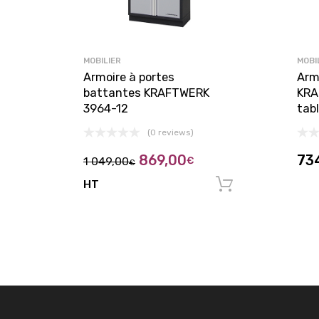
MOBILIER
MOBI
Armoire à portes
Armo
battantes KRAFTWERK
KRA
3964-12
tab
(0 reviews)
869,00
73
1 049,00
€
€
HT
Ajouter au 