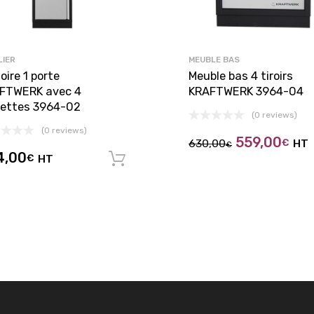
LIER
MEUBLE BAS
ire 1 porte
Meuble bas 4 tiroirs
FTWERK avec 4
KRAFTWERK 3964-04
lettes 3964-02
(0 reviews)
(0 reviews)
559,00
630,00
€
HT
€
4,00
€
HT
Ajouter au panier
panier