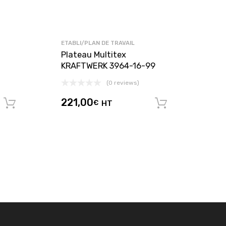
ETABLI/PLAN DE TRAVAIL
Plateau Multitex
KRAFTWERK 3964-16-99
(0 reviews)
221,00
€
HT
Ajouter au panier
Ajouter au