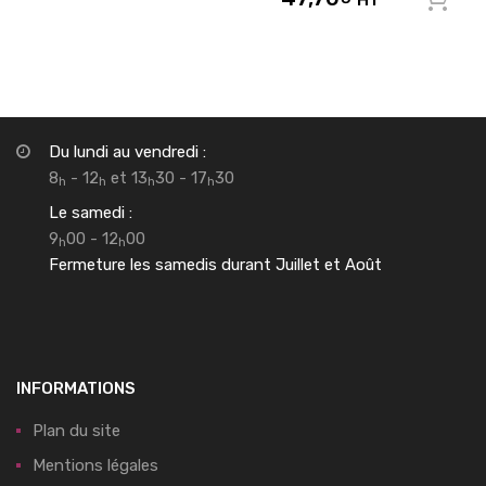
Du lundi au vendredi :
8
- 12
et 13
30 - 17
30
h
h
h
h
Le samedi :
9
00 - 12
00
h
h
Fermeture les samedis durant Juillet et Août
INFORMATIONS
Plan du site
Mentions légales