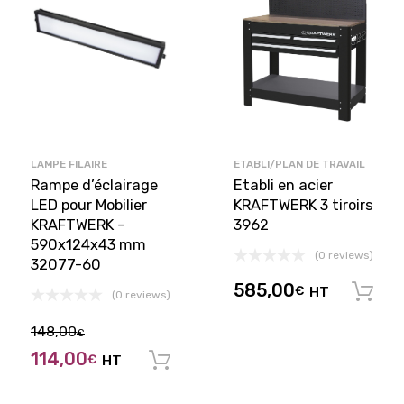
LAMPE FILAIRE
ETABLI/PLAN DE TRAVAIL
Rampe d’éclairage
Etabli en acier
LED pour Mobilier
KRAFTWERK 3 tiroirs
KRAFTWERK –
3962
590x124x43 mm
(0 reviews)
32077-60
585,00
€
HT
(0 reviews)
148,00
€
114,00
€
HT
Ajouter au panier