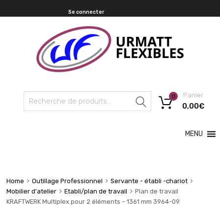
Se connecter
Panier
0
Recherche
0,00
€
MENU
Home
Outillage Professionnel
Servante - établi -chariot
Mobilier d'atelier
Etabli/plan de travail
Plan de travail
KRAFTWERK Multiplex pour 2 éléments – 1361 mm 3964-09