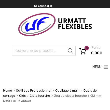
Se connecter
Panier
0
Recherche
0,00
€
MENU
Home
Outillage Professionnel
Outillage à main
Outils de
serrage
Clés
Clé à fourche
Jeu de clés à fourche 6-32 mm
KRAFTWERK 3553R