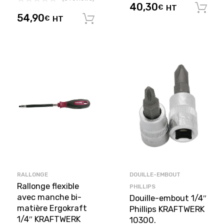
40,30
€
HT
54,90
€
HT
Ajouter au panier
RALLONGE
DOUILLE-EMBOUT
Rallonge flexible
PHILLIPS
avec manche bi-
Douille-embout 1/4″
matière Ergokraft
Phillips KRAFTWERK
1/4″ KRAFTWERK
10300.