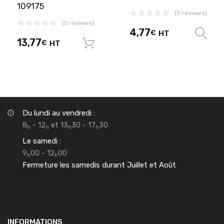
109175
(0 reviews)
(0 reviews)
4,77
€
HT
13,77
€
HT
Ajouter au panier
Du lundi au vendredi :
8
- 12
et 13
30 - 17
30
h
h
h
h
Le samedi :
9
00 - 12
00
h
h
Fermeture les samedis durant Juillet et Août
INFORMATIONS