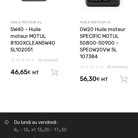
HUILE MOTEUR VL
HUILE MOTEUR VL
5W40 – Huile
0W20 Huile moteur
moteur MOTUL
SPECIFIC MOTUL
8100XCLEAN5W40
50800-50900 –
5L102051
SPE0W20VW 5L
107384
(0 reviews)
(0 reviews)
46,65
€
HT
Ajouter au panier
56,30
€
HT
Du lundi au vendredi :
8
- 12
et 13
30 - 17
30
h
h
h
h