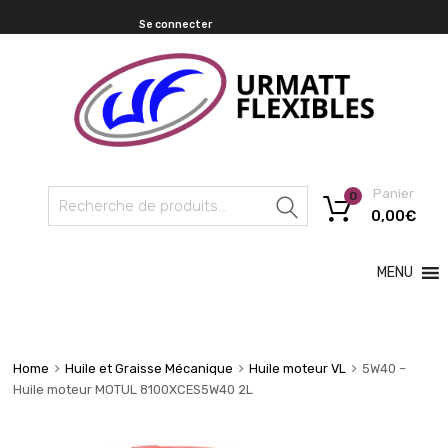
Se connecter
Panier
0
Recherche
0,00
€
MENU
Home
Huile et Graisse Mécanique
Huile moteur VL
5W40 –
Huile moteur MOTUL 8100XCES5W40 2L