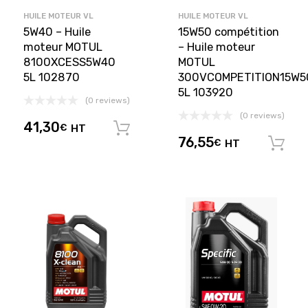
HUILE MOTEUR VL
HUILE MOTEUR VL
5W40 – Huile
15W50 compétition
moteur MOTUL
– Huile moteur
8100XCESS5W40
MOTUL
5L 102870
300VCOMPETITION15W5
5L 103920
(0 reviews)
(0 reviews)
41,30
€
HT
Ajouter au panier
76,55
€
HT