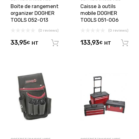
Boite de rangement
Caisse à outils
organizer DOGHER
mobile DOGHER
TOOLS 052-013
TOOLS 051-006
(0 reviews)
(0 reviews)
33,95
133,93
€
HT
€
HT
Ajouter au panier