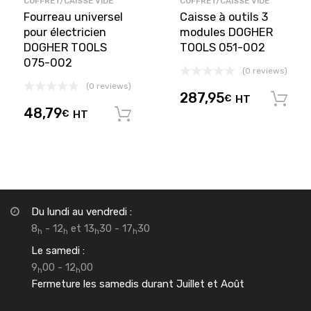
COFFRET/CAISSE VIDE
COFFRET/CAISSE VIDE
Fourreau universel
Caisse à outils 3
pour électricien
modules DOGHER
DOGHER TOOLS
TOOLS 051-002
075-002
(0 reviews)
(0 reviews)
287,95
€
HT
48,79
€
HT
Ajouter au panier
Du lundi au vendredi :
8
- 12
et 13
30 - 17
30
h
h
h
h
Le samedi :
9
00 - 12
00
h
h
Fermeture les samedis durant Juillet et Août