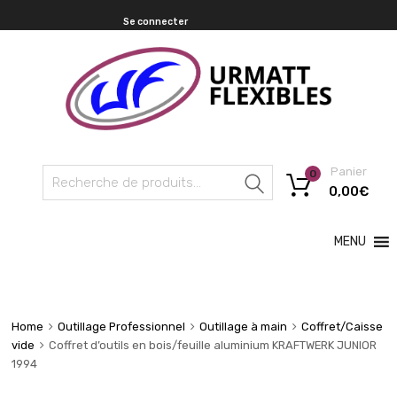
Se connecter
Panier
0
Recherche
0,00
€
MENU
Home
Outillage Professionnel
Outillage à main
Coffret/Caisse
vide
Coffret d’outils en bois/feuille aluminium KRAFTWERK JUNIOR
1994