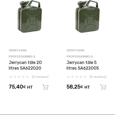
JERRYCANS
JERRYCANS
PROFESSIONNELS
PROFESSIONNELS
Jerrycan tôle 20
Jerrycan tôle 5
litres SA622020
litres SA622005
(0 reviews)
(0 reviews)
75,40
58,25
€
HT
€
HT
Ajouter au panier