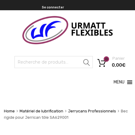
Se connecter
Panier
0
Recherche
0,00
€
MENU
Home
Matériel de lubrification
Jerrycans Professionnels
Bec
rigide pour Jerrican tôle SA629001