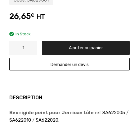
Code:
SA629001
26,65
€
HT
In Stock
Ajouter au panier
Demander un devis
DESCRIPTION
Bec rigide peint pour Jerrican tôle
ref
SA622005
/
SA622010
/
SA622020
.