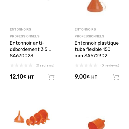
ENTONNOIRS
ENTONNOIRS
PROFESSIONNELS
PROFESSIONNELS
Entonnoir anti-
Entonnoir plastique
débordement 3.5 L
tube flexible 150
SA670023
mm SA672302
(0 reviews)
(0 reviews)
12,10
9,00
€
HT
€
HT
Ajouter au panier