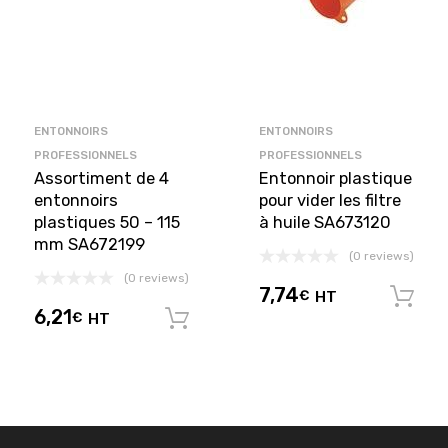
ENTONNOIRS
ENTONNOIRS
PROFESSIONNELS
PROFESSIONNELS
Assortiment de 4
Entonnoir plastique
entonnoirs
pour vider les filtre
plastiques 50 – 115
à huile SA673120
mm SA672199
(0 reviews)
(0 reviews)
7,74
€
HT
6,21
€
HT
Ajouter au panier